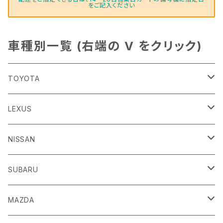
をご記入ください
車種別一覧 (右端の V をクリック)
TOYOTA
86
LEXUS
H24/4～R3/8 ZN6
GR86
ＣＴ
NISSAN
R3/10～ ZN8
H23/1～R4/11
ｂＢ
ＥＳ
ＡＤ
SUBARU
H17/12～H28/8 20系
H30/10～
H18/12～ Y12
ｂZ４X
ＧＳ
ＧＴ－Ｒ
ＢＲＺ
MAZDA