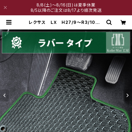
8/8(土)～8/16(日)は夏季休業
8/5以降のご注文は8/17より順次発送
レクサス ＬＸ H27/9〜R3/10 U
RJ201W 8人乗 フロアマット一
式 カーマット 防水 ラバータイプ
| 神戸マット工房