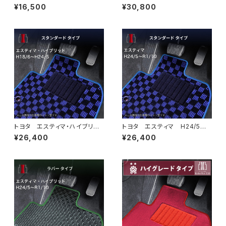
9〜 FL5 フロアマット一式
プワゴンスパーダ R4/5〜 R
¥16,500
¥30,800
カーマット ハイグレードタイプ
P6/7/8 フロアマット一式 カ
ーマット スタンダードタイプ
トヨタ エスティマ・ハイブリッ
トヨタ エスティマ H24/5〜R
ド H18/6〜H24/5（前期） 2
1/10（後期） 50系 フロアマッ
¥26,400
¥26,400
0系 フロアマット一式 カーマ
ト一式 カーマット スタンダー
ット スタンダードタイプ
ドタイプ