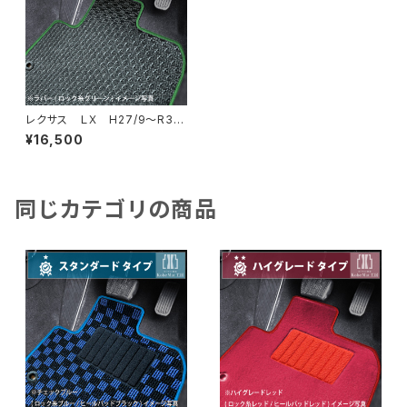
レクサス ＬＸ H27/9〜R3/1
0 URJ201W 8人乗 フロ
¥16,500
アマット一式 カーマット 防
水 ラバータイプ
同じカテゴリの商品