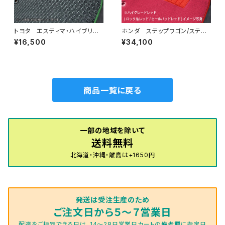
トヨタ エスティマ・ハイブリッ
ホンダ ステップワゴン/ステッ
ド H24/5〜R1/10（後期） 20
プワゴンスパーダ R4/5〜 R
¥16,500
¥34,100
系 フロアマット一式 カーマッ
P6/7/8 フロアマット一式 カ
ト 防水 ラバータイプ
ーマット ハイグレードタイプ
商品一覧に戻る
一部の地域を除いて
送料無料
北海道・沖縄・離島は+1650円
発送は受注生産のため
ご注文日から５～７営業日
配達をご指定できる日は、14～28日営業日カートの備考欄に指定日