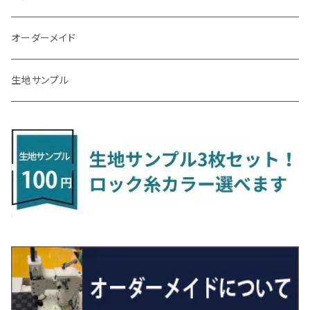
R3/7～ MXPK系
H24/4～R4/1 S3系
H29/9～R5/10 JF3/4
H30/10～
H23/9～H30/4 270系
H29/10～
H24/6～ E26 3人乗
H24/2～H26/9 S200系
R1/8～ GJ系
H14/6～ L880/LA400K
H28/2～ FF21S
H25/6～H31/3 ｅｋカスタム
H24/7～H29/8 JF1/2
H25/4～R3/4 AU系
H24/4～R1/6
MINIクロスオーバー
アリオン
ＬＸ
キューブ
シフォン
ＭＸ－３０
タフト
エスクード
ekクロスEV
NBOXスラッシュ
シャラン
Ｃクラス
ラグマット
オーダーメイド
R4/1～ S7系
R5/10～ JF5/6
H24/6～ E26 5・6人乗
H26/9～ S500系
H31/3～ ｅｋクロス
R3/6～ CDD系
H23/10～R3/3 260系
H27/9～R3/10 URJ201W
H14/10～R2/3 Z11・Z12
H28/12～R1/7 LA600/610
R2/10～ DREJ3P
R2/6～ LA900/910S
H17/5～H27/10 TA/TD系
R4/6～ B5AW
H26/12～R2/2 JF1/2
H23/2～ 7N系
H26/7～R4/2
ラグマットセカンド（L）
アルファード/ヴェルファイアＨＶ
ＮＸ
キックス
ジャスティ
アクセラ/アクセラ・スポーツ
タント
エブリィ
アイミーブ
NBOXジョイ
Tクロス
ＣＬＡクラス
生地サンプル
H24/6〜 E26 9人乗
R4/1～ ゴルフGTI/R
R4/1～ VJA310W
R3/1～ EVモデル
H27/10～ YD/YE系
H28/3～R3/6
ラグマットサード（M）
H20/5～H27/1 20系
H26/7～R3/7 10系
H20/10～H24/8 H59A
H28/11～ M900系
H21/6～R1/5 BL/BM系
H25/10～R1/7 LA600/610S
H17/9～ DA64/DA17
H22/4～R3/2 HA/HD系
R6/9～ JF5/6
R1/11～ C1DKR
H25/7～31/8
ウィッシュ
ＲＣ
グロリア
ステラ
アテンザセダン/アテンザワゴン
トール
キャリイトラック
アウトランダー
N-ONE
Tロック
ＣＬＡクラスシューティングブレーク
H16/4～28/1 １T系 トゥラン
ラグマットミニ（S）
H27/1～R5/6 30系
R3/11～ 20系
R2/6~R8/6 15系(e-POWER)
R1/7～ LA650/660
H24/4～29/10 20系
H26/10～
H11/6～H16/10 Y34
H23/5～ LA100系
H24/11～R1/8 GJ系
H28/11～ M900系
H13/9～ DA系
H24/10～R2/12 GF系
H24/11～R2/3 JG1・JG2
R2/7～ A1D系
H27/6～R1/8
ヴィッツ
ＲＸ
サクラ
ソルテラ
キャロル
ハイゼット・キャディー
クロスビー(XBEE)
アウトランダーＰＨＥＶ
N-ONE e:
ティグアン
ＣＬＳクラス
R5/6～ 40系
R8/6～ 16系
R2/11～ JG3・JG4
H22/12～R2/3 130系
H27/10～R4/7 20系5人乗
R4/5～ B6AW
R4/5~ XEAM10X・YEAM15X
H27/1～ HB36/37/97S
H28/6～R3/9 LA700V
H29/12～R7/10 MN71S
H25/1～ GG/GN系 5人乗
R7/9~ JG5
H20/9～H29/1 5NC系
H30/6～
ヴォクシー
ＵＸ
シーマ
ディアスワゴン
キャロルエコ
ハイゼット・カーゴ
ジムニー
エクリプスクロス/エクリプスクロスPHEV
N-VAN
トゥアレグ
Ｅクラス
R01/8～R4/7 20系6人乗
R7/10～ MND1S
H25/1～ GN0W 7人乗
H29/1～ 5NC/5ND系
H26/1～R4/1 80系
H30/11～
H13/1～R4/8 F50・Y51
H21/9～R2/4 S300系
H24/11～H27/1 HB35S
H16/12～ S300/S700系
H3/6～ JA/JB系
H30/3～ GK/GL系
H30/7～ JJ1・JJ2
H15/9～H30/4 7L/7P系
H28/7～
エスクァイア
シルビア
トレジア
スクラム
ハイゼット・トラック
ジムニーノマド
タウンボックス
N-VAN e:
パサート
ＧＬＡクラス
H29/12～R4/7 20系7人乗
R4/1～ 90系
H26/10～R3/12 80系
H3/1～H11/1 S13・S14
H22/11～H28/3 120系
H17/9～ DG64/DG17
H11/1～ S200/S500系
R7/4～ JC74W
H26/2～ DS17/64W
R6/10~ JJ3
H23/5～H27/7 3CCAX
H26/5～R2/6
エスティマ
シルフィ
フォレスター
スクラムトラック
ブーン
ジムニーワイド/ジムニーシエラ
ディグニティ
N‐WGN/N‐WGNカスタム
ザ・ビートル
ＧＬＥクラス