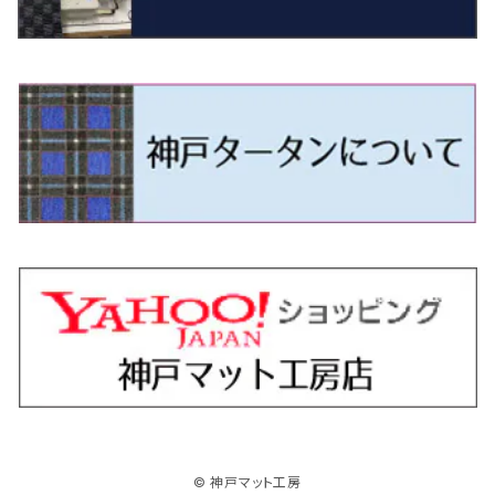
R4/11～ 10系
H11/1～H14/11 S15
H27/7～ 3CC/3CD系
H18/1～H24/5（前期）
H24/12～R3/10 TB17
H14/2～ SG/SH/SJ/SK系
H25/9～ DG16T
H28/4～R5/12 M700系
H10/1～H14/1 JB33/43W
H24/7～H29/1 BHGY51
H25/11～ JH1・JH2・JH3・JH4
H24/4～R3/4 16C系
R1/6～
エスティマ・ハイブリッド
ジューク
プレオ
デミオ
ミラ
スイフト/スイフトスポーツ
デリカＤ：２
S660
ポロ
Ｓクラス
H24/5～R1/10（後期）
H14/1～ JB43/74W
H18/6～H24/5（前期）
H22/6～R2/6 F15
H22/4～H30/3 L275/285
H19/7～R1/7 DE/DJ系
H18/12～ L275/285
H22/9～ スイフト
H23/3～ MB系
H27/4～R3/12 JW5
H21/10～H30/3 6RC系
H25/10～R3/10
オーリス
スカイライン
プレオプラス
ビアンテ
ミラ・イース
スペーシア/スペーシアカスタム/スペーシアギア
デリカＤ：３
WR-V
Ｖクラス
H24/5～R1/10（後期）
H23/12～
H30/3～ AW系
H24/8～H30/3 180系
H13/6～H18/11 V35
H24/12～H29/5 LA300/310
H20/7～30/3 CC系
H23/9～ LA300系
H25/3～R5/11
H23/10～H31/4 BM20 7人乗
R6/3～ DG5
H27/4～
カムリ
スカイライン・クロスオーバー
レヴォーグ
ファミリア バン
ミラ・ココア
スペーシアベース
デリカＤ：５
ZR-V
H18/11～H26/4 V36
H29/5～ LA350/360
H30/12～R5/11
H23/10～H31/4 BM20 5人乗
H23/9～ 50/70系
H21/7～H28/6 J50
H26/6～ VM/VN系
H29/2～H30/6 後期 Y12系
H21/8～H30/3 L675/685
R4/8～ MK33V
H19/1～ CV系
R5/4～ RZ系
カローラ・アクシオ（セダン）
セドリック
レガシィB4
フレア
ミラ・トコット
ソリオ/ソリオバンディット
デリカミニ
アクティ バン/トラック
H26/2～ V37
R5/11～ MK54S・MK94S
H30/6～ 160系
H24/5～ 160系
H11/6～H16/10 Y34
H15/6～R2/8 BN/BM/BL系
H24/10～ MJ系
H30/6～ LA550/560S
H23/1～H27/8 MA15S
R5/5～ B30系/BA系
H11/6～H30/7 バン HH5・HH6
カローラ・クロス
セレナ
レガシィアウトバック
フレアクロスオーバー
ムーヴ
ハスラー
パジェロ
アコード・アコードハイブリッド
H1/6～H11/6 Y30
H27/8～R2/12 MA26/36/46S
H21/12～R3/4 トラック
R3/9～ 10系
H22/11～H28/9 C26
H15/10～ BP/BR/BS/BT系
H26/1～ MS系
H26/12～R5/7 LA150/160S
H26/1～ MR系
H18/10～R1/8 7人乗ロング V90系
H25/6～R2/2 CR系
カローラ・スポーツ
ティアナ
レガシィツーリングワゴン
フレアワゴン
ムーヴキャンバス
バレーノ
パジェロ・ミニ
インサイト
R2/12～ MA27/37/47S
H28/8～R4/11 C27
R7/6～ LA850/860S
H18/10～R1/8 5人乗ショート V80系
R2/2～R5/1 CV3
H30/6～ 210系
H15/2～R2/7 J31/J32/L33
H15/6～H26/10 BP/BR系
H24/6～ MM系
H28/9～R4/7 LA800/810S
H28/3～R2/7 WB系
H6/12～H25/1 H50系
H11/11～R4/12 ZE1・ZE2・ZE4
カローラ・ツーリング
デイズ
レックス
プレマシー
メビウス
フロンクス
プラウディア
ヴェゼル
© 神戸マット工房