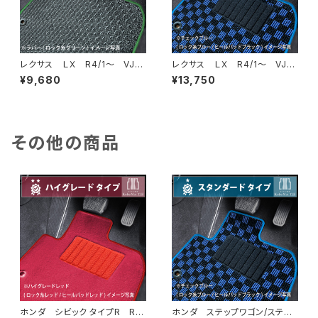
レクサス ＬＸ R4/1〜 VJA
レクサス ＬＸ R4/1〜 VJA
310W 5人乗 フロアマット一
310W 5人乗 フロアマット一
¥9,680
¥13,750
式 カーマット 防水 ラバー
式 カーマット スタンダードタ
タイプ
イプ
その他の商品
ホンダ シビック タイプR R4/
ホンダ ステップワゴン/ステッ