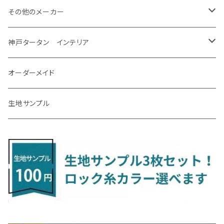
H31/4～R7/12 50系
R6/5～ 6人乗 TAWH15W
R4/7～ T33
R3/12～ HA37/97S
H30/8～R4/12 RW1/2・RT5/6 5人乗り
H24/6～H29/12 10系
H18/9～H29/10
H22/8～R8/7 E52
R4/9～ GU系
R1/9～ DJ系
R2/9～ S403/413V
H20/11～ HE22/33S
H26/2～ B11A/B30系
H22/2～29/1 ZF1・ZF2
H24/10～R3/3 AA系
アクア
ＬＳ６００ｈ
オーラ
サンバーバン/ディアス
ＭＡＺＤＡ３
グランマックストラック
アルトラパンLC
ｅｋワゴン
NBOX/NBOXカスタム
アルテオン
Ａクラス
その他のメーカー
R7/12～ 60系
R8/2～ RS5/6
R8/7～ E53
H23/12～R3/7 NHP10
H19/5～H29/10
R3/8～ E13
H11/2～H24/2 TV系
R1/5～ BP系
R2/9～ S403/413P
R4/6～ HE33S
H25/6～ B11W/B30系
H23/12～H29/9 JF1/2
H29/10～ ３HD系
H24/11～30/10
アベンシス
ＬＳ５００/ＬＳ５００ｈ
ＮＶ３５０キャラバン
サンバートラック
ＭＡＺＤＡ６
コペン
イグニス
ｅｋカスタム/ｅｋクロス
NBOXプラス/NBOXプラスカスタム
ゴルフ
Ｂクラス
MINI
神戸タータン インテリア
R3/7～ MXPK系
H24/4～R4/1 S3系
H29/9～R5/10 JF3/4
H30/10～
H23/9～H30/4 270系
H29/10～
H24/6～ E26 3人乗
H24/2～H26/9 S200系
R1/8～ GJ系
H14/6～ L880/LA400K
H28/2～ FF21S
H25/6～H31/3 ｅｋカスタム
H24/7～H29/8 JF1/2
H25/4～R3/4 AU系
H24/4～R1/6
MINIクロスオーバー
アリオン
ＬＸ
キューブ
シフォン
ＭＸ－３０
タフト
エスクード
ekクロスEV
NBOXスラッシュ
シャラン
Ｃクラス
ラグマット
オーダーメイド
R4/1～ S7系
R5/10～ JF5/6
H24/6～ E26 5・6人乗
H26/9～ S500系
H31/3～ ｅｋクロス
R3/6～ CDD系
H23/10～R3/3 260系
H27/9～R3/10 URJ201W
H14/10～R2/3 Z11・Z12
H28/12～R1/7 LA600/610
R2/10～ DREJ3P
R2/6～ LA900/910S
H17/5～H27/10 TA/TD系
R4/6～ B5AW
H26/12～R2/2 JF1/2
H23/2～ 7N系
H26/7～R4/2
ラグマットセカンド（L）
アルファード/ヴェルファイアＨＶ
ＮＸ
キックス
ジャスティ
アクセラ/アクセラ・スポーツ
タント
エブリィ
アイミーブ
NBOXジョイ
Tクロス
ＣＬＡクラス
生地サンプル
H24/6〜 E26 9人乗
R4/1～ ゴルフGTI/R
R4/1～ VJA310W
R3/1～ EVモデル
H27/10～ YD/YE系
H28/3～R3/6
ラグマットサード（M）
H20/5～H27/1 20系
H26/7～R3/7 10系
H20/10～H24/8 H59A
H28/11～ M900系
H21/6～R1/5 BL/BM系
H25/10～R1/7 LA600/610S
H17/9～ DA64/DA17
H22/4～R3/2 HA/HD系
R6/9～ JF5/6
R1/11～ C1DKR
H25/7～31/8
ウィッシュ
ＲＣ
グロリア
ステラ
アテンザセダン/アテンザワゴン
トール
キャリイトラック
アウトランダー
N-ONE
Tロック
ＣＬＡクラスシューティングブレーク
H16/4～28/1 １T系 トゥラン
ラグマットミニ（S）
H27/1～R5/6 30系
R3/11～ 20系
R2/6~R8/6 15系(e-POWER)
R1/7～ LA650/660
H24/4～29/10 20系
H26/10～
H11/6～H16/10 Y34
H23/5～ LA100系
H24/11～R1/8 GJ系
H28/11～ M900系
H13/9～ DA系
H24/10～R2/12 GF系
H24/11～R2/3 JG1・JG2
R2/7～ A1D系
H27/6～R1/8
ヴィッツ
ＲＸ
サクラ
ソルテラ
キャロル
ハイゼット・キャディー
クロスビー(XBEE)
アウトランダーＰＨＥＶ
N-ONE e:
ティグアン
ＣＬＳクラス
R5/6～ 40系
R8/6～ 16系
R2/11～ JG3・JG4
H22/12～R2/3 130系
H27/10～R4/7 20系5人乗
R4/5～ B6AW
R4/5~ XEAM10X・YEAM15X
H27/1～ HB36/37/97S
H28/6～R3/9 LA700V
H29/12～R7/10 MN71S
H25/1～ GG/GN系 5人乗
R7/9~ JG5
H20/9～H29/1 5NC系
H30/6～
ヴォクシー
ＵＸ
シーマ
ディアスワゴン
キャロルエコ
ハイゼット・カーゴ
ジムニー
エクリプスクロス/エクリプスクロスPHEV
N-VAN
トゥアレグ
Ｅクラス
R01/8～R4/7 20系6人乗
R7/10～ MND1S
H25/1～ GN0W 7人乗
H29/1～ 5NC/5ND系
H26/1～R4/1 80系
H30/11～
H13/1～R4/8 F50・Y51
H21/9～R2/4 S300系
H24/11～H27/1 HB35S
H16/12～ S300/S700系
H3/6～ JA/JB系
H30/3～ GK/GL系
H30/7～ JJ1・JJ2
H15/9～H30/4 7L/7P系
H28/7～