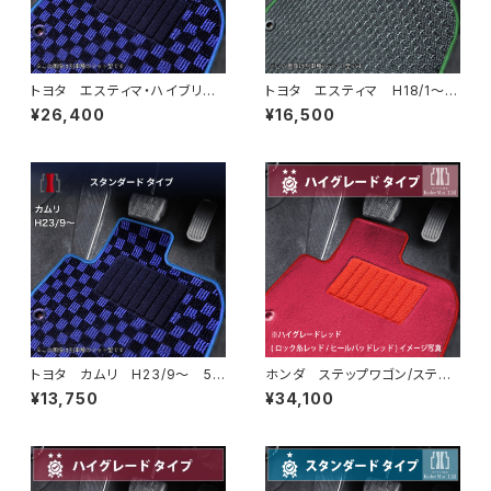
トヨタ エスティマ・ハイブリッ
トヨタ エスティマ H18/1〜H
ド H18/6〜H24/5（前期） 2
24/5（前期） 50系 フロアマ
¥26,400
¥16,500
0系 フロアマット一式 カーマ
ット一式 カーマット 防水 ラ
ット スタンダードタイプ
バータイプ
トヨタ カムリ H23/9〜 5
ホンダ ステップワゴン/ステッ
0/70系 フロアマット一式 カ
プワゴンスパーダ R4/5〜 R
¥13,750
¥34,100
ーマット スタンダードタイプ
P6/7/8 フロアマット一式 カ
ーマット ハイグレードタイプ