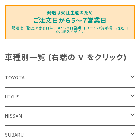
発送は受注生産のため
ご注文日から５～７営業日
配達をご指定できる日は、14～28日営業日カートの備考欄に指定日
をご記入ください
車種別一覧 (右端の V をクリック)
TOYOTA
86
LEXUS
H24/4～R3/8 ZN6
GR86
ＣＴ
NISSAN
R3/10～ ZN8
H23/1～R4/11
ｂＢ
ＥＳ
ＡＤ
SUBARU