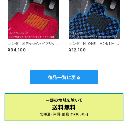
ホンダ オデッセイハイブリッ
ホンダ N-ONE H24/11〜R
ド R5/12～ RC5 フロアマ
2/3 JG1・JG2 フロアマット
¥34,100
¥12,100
ット一式 カーマット ハイグレ
一式 カーマット スタンダード
ードタイプ
タイプ
商品一覧に戻る
一部の地域を除いて
送料無料
北海道・沖縄・離島は+1650円