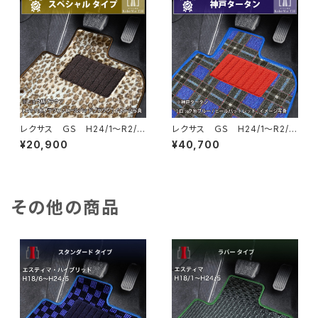
レクサス ＧＳ H24/1〜R2/7
レクサス ＧＳ H24/1〜R2/7
10系 フロアマット一式 カ
10系 フロアマット一式 カ
¥20,900
¥40,700
ーマット スペシャルタイプ
ーマット 神戸タータン 特別
受注生産品
その他の商品