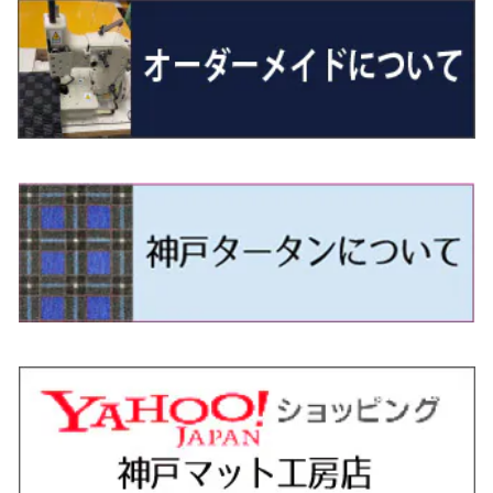
エスクァイア
シルビア
トレジア
スクラム
ハイゼット・トラック
ジムニーノマド
タウンボックス
N-VAN e:
パサート
ＧＬＡクラス
H29/12～R4/7 20系7人乗
R4/1～ 90系
H26/10～R3/12 80系
H3/1～H11/1 S13・S14
H22/11～H28/3 120系
H17/9～ DG64/DG17
H11/1～ S200/S500系
R7/4～ JC74W
H26/2～ DS17/64W
R6/10~ JJ3
H23/5～H27/7 3CCAX
H26/5～R2/6
エスティマ
シルフィ
フォレスター
スクラムトラック
ブーン
ジムニーワイド/ジムニーシエラ
ディグニティ
N‐WGN/N‐WGNカスタム
ザ・ビートル
ＧＬＥクラス
R4/11～ 10系
H11/1～H14/11 S15
H27/7～ 3CC/3CD系
H18/1～H24/5（前期）
H24/12～R3/10 TB17
H14/2～ SG/SH/SJ/SK系
H25/9～ DG16T
H28/4～R5/12 M700系
H10/1～H14/1 JB33/43W
H24/7～H29/1 BHGY51
H25/11～ JH1・JH2・JH3・JH4
H24/4～R3/4 16C系
R1/6～
エスティマ・ハイブリッド
ジューク
プレオ
デミオ
ミラ
スイフト/スイフトスポーツ
デリカＤ：２
S660
ポロ
Ｓクラス
H24/5～R1/10（後期）
H14/1～ JB43/74W
H18/6～H24/5（前期）
H22/6～R2/6 F15
H22/4～H30/3 L275/285
H19/7～R1/7 DE/DJ系
H18/12～ L275/285
H22/9～ スイフト
H23/3～ MB系
H27/4～R3/12 JW5
H21/10～H30/3 6RC系
H25/10～R3/10
オーリス
スカイライン
プレオプラス
ビアンテ
ミラ・イース
スペーシア/スペーシアカスタム/スペーシアギア
デリカＤ：３
WR-V
Ｖクラス
H24/5～R1/10（後期）
H23/12～
H30/3～ AW系
H24/8～H30/3 180系
H13/6～H18/11 V35
H24/12～H29/5 LA300/310
H20/7～30/3 CC系
H23/9～ LA300系
H25/3～R5/11
H23/10～H31/4 BM20 7人乗
R6/3～ DG5
H27/4～
カムリ
スカイライン・クロスオーバー
レヴォーグ
ファミリア バン
ミラ・ココア
スペーシアベース
デリカＤ：５
ZR-V
H18/11～H26/4 V36
H29/5～ LA350/360
H30/12～R5/11
H23/10～H31/4 BM20 5人乗
H23/9～ 50/70系
H21/7～H28/6 J50
H26/6～ VM/VN系
H29/2～H30/6 後期 Y12系
H21/8～H30/3 L675/685
R4/8～ MK33V
H19/1～ CV系
R5/4～ RZ系
カローラ・アクシオ（セダン）
セドリック
レガシィB4
フレア
ミラ・トコット
ソリオ/ソリオバンディット
デリカミニ
アクティ バン/トラック
H26/2～ V37
R5/11～ MK54S・MK94S
H30/6～ 160系
H24/5～ 160系
H11/6～H16/10 Y34
H15/6～R2/8 BN/BM/BL系
H24/10～ MJ系
H30/6～ LA550/560S
H23/1～H27/8 MA15S
R5/5～ B30系/BA系
H11/6～H30/7 バン HH5・HH6
カローラ・クロス
セレナ
レガシィアウトバック
フレアクロスオーバー
ムーヴ
ハスラー
パジェロ
アコード・アコードハイブリッド
H1/6～H11/6 Y30
H27/8～R2/12 MA26/36/46S
H21/12～R3/4 トラック
R3/9～ 10系
H22/11～H28/9 C26
H15/10～ BP/BR/BS/BT系
H26/1～ MS系
H26/12～R5/7 LA150/160S
H26/1～ MR系
H18/10～R1/8 7人乗ロング V90系
H25/6～R2/2 CR系
カローラ・スポーツ
ティアナ
レガシィツーリングワゴン
フレアワゴン
ムーヴキャンバス
バレーノ
パジェロ・ミニ
インサイト