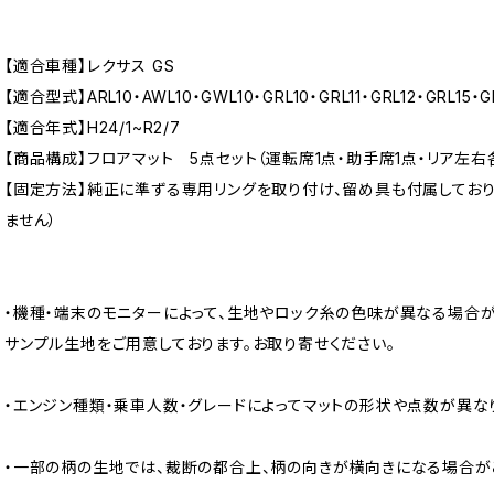
【適合車種】レクサス GS
【適合型式】ARL10・AWL10・GWL10・GRL10・GRL11・GRL12・GRL15・G
【適合年式】H24/1~R2/7
【商品構成】フロアマット 5点セット（運転席1点・助手席1点・リア左右各
【固定方法】純正に準ずる専用リングを取り付け、留め具も付属してお
ません）
・機種・端末のモニターによって、生地やロック糸の色味が異なる場合が
サンプル生地をご用意しております。お取り寄せください。
・エンジン種類・乗車人数・グレードによってマットの形状や点数が異な
・一部の柄の生地では、裁断の都合上、柄の向きが横向きになる場合が