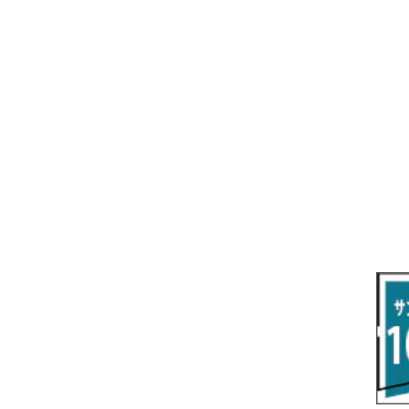
R7/3～ AZSH38/39W
H14/7～ Z33/Z34
R2/9～ S400系
H19/2～H22/8 RT系
クラウンクロスオーバー
フーガ
ロードスター
グレイス
R3/9～ MX系
R2/12～ E13
H24/8～ A03/05A
ランサーカーゴ
R4/9～ 30系
H16/10～R4/8 Y50/Y51
H1/9～ NA/NB/NC/ND系
H26/12～R2/7 GM系
クラウンスポーツ
マーチ
ジェイド
H29/2～31/4 Y12系
R5/11～ AZSH36
H14/3～R4/12 K12/K13
H27/2～R2/7 FR4・FR5
クラウン・マジェスタ
モコ
シビック
H16/7～H30/4 180/200/210系
H23/2～H28/5 MG33S
H29/9～R3/6 FC/FK系
グランエース
ラティオ
シビック タイプアール
R3/9～ FL1・FL4
R1/12～ GDH303W
H24/10～H28/12 N17
R4/9～ FL5
コペン
ラフェスタ
シャトル
R1/12～ LA400A
H23/6～H30/3 CWEAWN
H27/5～R4/11 GK/GP系
サイ（ＳＡＩ）
リーフ
スーパーONE
H23/11～ AZK10
H22/12～H29/10 ZE0
R8/5～ JG6
サクシード
ルークス
ステップワゴン/スパーダ
H29/10～R7/10 ZE1
H24/4～ 50系後期/160系
R2/3～ B40系/BB系
H27/4～R4/5 RP1/2/3/4/5
シエンタ
ストリーム