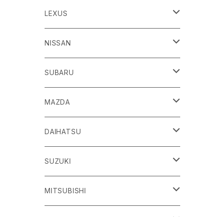
86
LEXUS
H24/4～R3/8 ZN6
GR86
ＣＴ
NISSAN
R3/10～ ZN8
H23/1～R4/11
ｂＢ
ＥＳ
ＡＤ
SUBARU
H17/12～H28/8 20系
H30/10～
H18/12～ Y12
ｂZ４X
ＧＳ
ＧＴ－Ｒ
ＢＲＺ
MAZDA
R4/5~ XEAM10/11/15・YEAM15
H24/1～R2/7
H19/12～ R35
H24/3～R3/8 ZC6
Ｃ-ＨＲ
ＨＳ
ＮＴ１００クリッパートラック
ＷＲＸ Ｓ４/ＳＴＩ
ＣＸ－３
DAIHATSU
R3/8～ ZD8
H28/12~ 10/50系
H21/7～H30/3
H25/12～ DR16T
H26/8～R3/3 VA系
H27/2～ DK系
ＦＪクルーザー
ＩＳ
ＮV１００クリッパーバン/リオ
ＸＶ/ＸＶハイブリット
ＣＸ－５
アトレー
SUZUKI
H22/12～H30/1 GSJ15W
H25/5～
H25/12～H27/3 DR64
H25/6～H29/4 GPE
H24/2～H29/2 KE系
H17/5～ S300/S700系
ＩＱ（アイキュー）
ＬＢＸ
アリア
インプレッサ /G4/スポーツ
ＣＸ－８
アルティス
eビターラ
MITSUBISHI
H27/3～ DR17
H24/10～R5/4 GP/GT（XV)
H29/2～R8/5 KF系