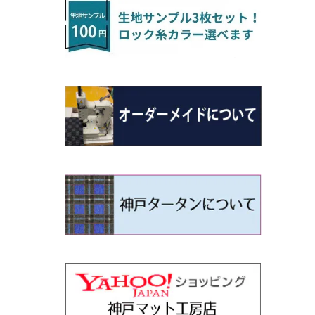
H22/4～R3/2 HA/HD系
アウトランダー
H16/4～28/1 １T系 トゥラン
ラグマットミニ（S）
H27/1～R5/6 30系
R3/11～ 20系
R2/6~R8/6 15系(e-POWER)
R1/7～ LA650/660
H24/4～29/10 20系
H26/10～
H11/6～H16/10 Y34
H23/5～ LA100系
H24/11～R1/8 GJ系
H28/11～ M900系
H13/9～ DA系
H24/11～R2/3 JG1・JG2
R2/7～ A1D系
H27/6～R1/8
ヴィッツ
ＲＸ
サクラ
ソルテラ
キャロル
ハイゼット・キャディー
クロスビー(XBEE)
N-ONE e:
ティグアン
ＣＬＳクラス
H24/10～R2/12 GF系
アウトランダーＰＨＥＶ
R5/6～ 40系
R8/6～ 16系
R2/11～ JG3・JG4
H22/12～R2/3 130系
H27/10～R4/7 20系5人乗
R4/5～ B6AW
R4/5~ XEAM10X・YEAM15X
H27/1～ HB36/37/97S
H28/6～R3/9 LA700V
H29/12～R7/10 MN71S
R7/9~ JG5
H20/9～H29/1 5NC系
H30/6～
ヴォクシー
ＵＸ
シーマ
ディアスワゴン
キャロルエコ
ハイゼット・カーゴ
ジムニー
N-VAN
トゥアレグ
Ｅクラス
H25/1～ GG/GN系 5人乗
エクリプスクロス/エクリプスクロスPH
R01/8～R4/7 20系6人乗
R7/10～ MND1S
H29/1～ 5NC/5ND系
EV
H26/1～R4/1 80系
H30/11～
H13/1～R4/8 F50・Y51
H21/9～R2/4 S300系
H24/11～H27/1 HB35S
H16/12～ S300/S700系
H3/6～ JA/JB系
H30/7～ JJ1・JJ2
H15/9～H30/4 7L/7P系
H28/7～
エスクァイア
シルビア
トレジア
スクラム
ハイゼット・トラック
ジムニーノマド
N-VAN e:
パサート
ＧＬＡクラス
H25/1～ GN0W 7人乗
H29/12～R4/7 20系7人乗
H30/3～ GK/GL系
R4/1～ 90系
タウンボックス
H26/10～R3/12 80系
H3/1～H11/1 S13・S14
H22/11～H28/3 120系
H17/9～ DG64/DG17
H11/1～ S200/S500系
R7/4～ JC74W
R6/10~ JJ3
H23/5～H27/7 3CCAX
H26/5～R2/6
エスティマ
シルフィ
フォレスター
スクラムトラック
ブーン
ジムニーワイド/ジムニーシエラ
N‐WGN/N‐WGNカスタム
ザ・ビートル
ＧＬＥクラス
R4/11～ 10系
H26/2～ DS17/64W
H11/1～H14/11 S15
H27/7～ 3CC/3CD系
ディグニティ
H18/1～H24/5（前期）
H24/12～R3/10 TB17
H14/2～ SG/SH/SJ/SK系
H25/9～ DG16T
H28/4～R5/12 M700系
H10/1～H14/1 JB33/43W
H25/11～ JH1・JH2・JH3・JH4
H24/4～R3/4 16C系
R1/6～
エスティマ・ハイブリッド
ジューク
プレオ
デミオ
ミラ
スイフト/スイフトスポーツ
S660
ポロ
Ｓクラス
H24/7～H29/1 BHGY51
H24/5～R1/10（後期）
H14/1～ JB43/74W
デリカＤ：２
H18/6～H24/5（前期）
H22/6～R2/6 F15
H22/4～H30/3 L275/285
H19/7～R1/7 DE/DJ系
H18/12～ L275/285
H22/9～ スイフト
H27/4～R3/12 JW5
H21/10～H30/3 6RC系
H25/10～R3/10
オーリス
スカイライン
プレオプラス
ビアンテ
ミラ・イース
スペーシア/スペーシアカスタム/スペー
WR-V
Ｖクラス
シアギア
H23/3～ MB系
H24/5～R1/10（後期）
H23/12～
H30/3～ AW系
デリカＤ：３
H24/8～H30/3 180系
H13/6～H18/11 V35
H24/12～H29/5 LA300/310
H20/7～30/3 CC系
H23/9～ LA300系
R6/3～ DG5
H27/4～
カムリ
スカイライン・クロスオーバー
レヴォーグ
ファミリア バン
ミラ・ココア
ZR-V
H25/3～R5/11
スペーシアベース