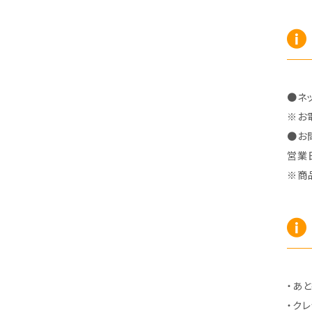
R7/10～ ZE2
R4/5～ RP6/7/8
H15/9～ 6・7人乗
H18/7~H26/5 7人乗 RN6/7/8/9
スープラ
バモス
H27/7～ 5人乗
H21/6~H24/4 5人乗 RN6/8
R1/5～ ＤＢ系
H11/6～H30/5 HM1・HM2
スペイド
バモス ホビオ
●ネ
H24/4~H26/5 6人乗 RN6/7/8/9
H24/7～R2/12 140系
H15/4～Ｈ30/5 HM3・HM4
センチュリー
フィット/フィットハイブリッド
※お
●お
営業
H9/4～R5/9 50/60系
H25/9～R2/2 GK/GP系
タウンエース・トラック
フリード/フリードハイブリッド
※商
R2/2～ GR/GS系
H20/2～ 400系
H23/10～H28/9 GB3/4・GP3
タウンエース・バン
フリードスパイク/フリードスパイクHV
H28/9～R6/6 GB5/6/7/8
H20/2～ 400系
H22/7～H28/9 GB3/4
タンク
フリード+（プラス）/+ハイブリッド
R6/6～ 5人乗 GT2/4/6/8
H28/11～R2/9 M900A・M910A
H28/9～R6/6 GB5/6/7/8
ノア
プレリュード
・あと
・ク